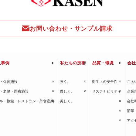
お問い合わせ・サンプル請求
入事例
私たちの技術
品質・環境
会社
・保育施設
強く。
衛生上の安全性
ごあ
・老健・医療施設
優しく。
サステナビリティ
企業
ル・旅館・レストラン・外食産業
美しく。
会社
沿革
アク